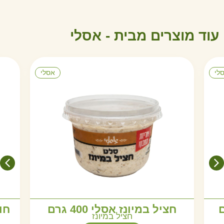
עוד מוצרים מבית -
א
ס
ל
י
לי
אסלי
חציל במיונז אסלי 400 גרם
חו
חציל במיונז