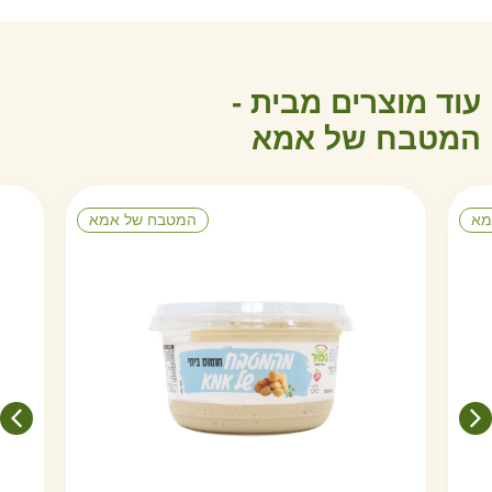
עוד מוצרים מבית -
ה
מ
ט
ב
ח
ש
ל
א
מ
א
מא
המטבח של אמא