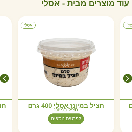
עוד מוצרים מבית -
א
ס
ל
י
לי
אסלי
חציל במיונז אסלי 400 גרם
חו
חציל במיונז
לפרטים נוספים