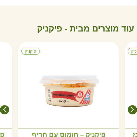
עוד מוצרים מבית -
פ
י
ק
נ
י
ק
ניק
פיקניק
ז
פיקניק – חומוס עם חריף