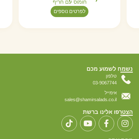
חומוס עם חריף
לפרטים נוספים
נשמח לשמוע מכם
טלפון
03-9067744
אימייל
sales@shamirsalads.co.il
הצטרפו אלינו ברשת