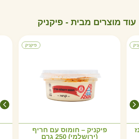
עוד מוצרים מבית -
פ
י
ק
נ
י
ק
ניק
פיקניק
ז
פיקניק – חומוס עם חריף
(ירושלמי) 250 גרם