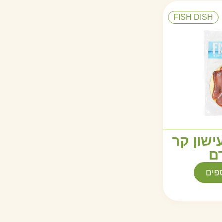
FISH DISH
ישון קר
פים