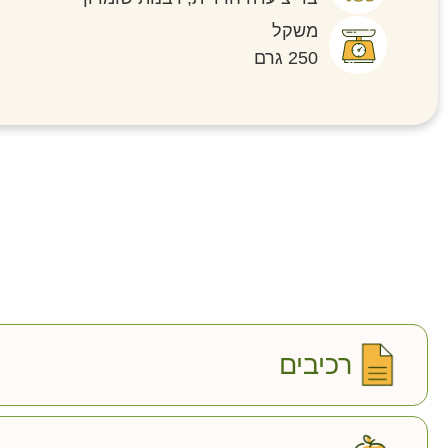
משקל
250 גרם
רכיבים