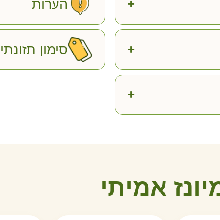
הערות
סימון תזונתי
י
ו
נ
ז
א
מ
י
ת
י