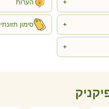
הערות
סימון תזונתי
י
ק
נ
י
ק