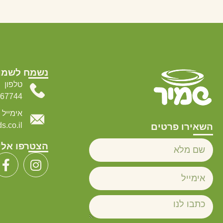
נשמח לשמו
טלפון
067744
אימייל
.co.il
השאירו פרטים
הצטרפו אלי