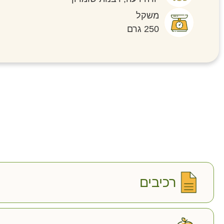
משקל
250 גרם
רכיבים